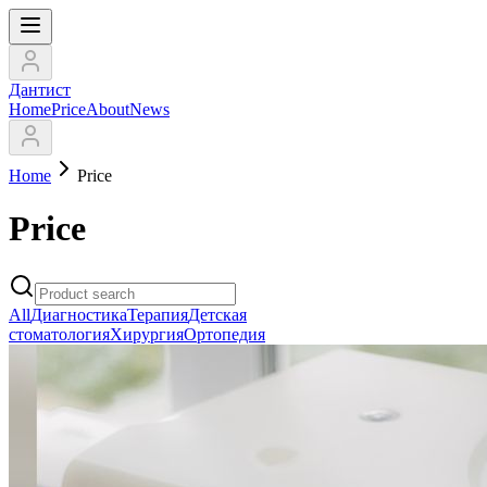
Дантист
Home
Price
About
News
Home
Price
Price
All
Диагностика
Терапия
Детская
стоматология
Хирургия
Ортопедия